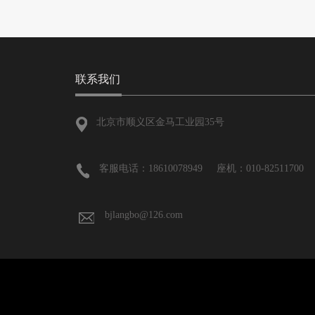
联系我们
北京市顺义区金马工业园35号
客服电话：18610078949 座机：010-82511700 
bjlangbo@126.com