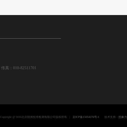
传真：010-82511701
Copyright @ 2016北京朗搏校准检测有限公司版权所有 |
京ICP备15054276号-1
技术支持：
想象力